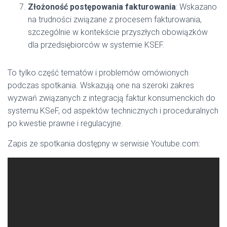
Złożoność postępowania fakturowania
: Wskazano
na trudności związane z procesem fakturowania,
szczególnie w kontekście przyszłych obowiązków
dla przedsiębiorców w systemie KSEF.
To tylko część tematów i problemów omówionych
podczas spotkania. Wskazują one na szeroki zakres
wyzwań związanych z integracją faktur konsumenckich do
systemu KSeF, od aspektów technicznych i proceduralnych
po kwestie prawne i regulacyjne.
Zapis ze spotkania dostępny w serwisie Youtube.com: