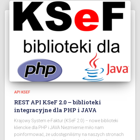
API KSEF
REST API KSeF 2.0 – biblioteki
integracyjne dla PHP i JAVA
Krajowy System e-Faktur (KSeF 2.0) – nowe biblioteki
klienckie dla PHP i JAVA Niezmiernie miło nam
poinformować, że udostępniliśmy na naszych stronach