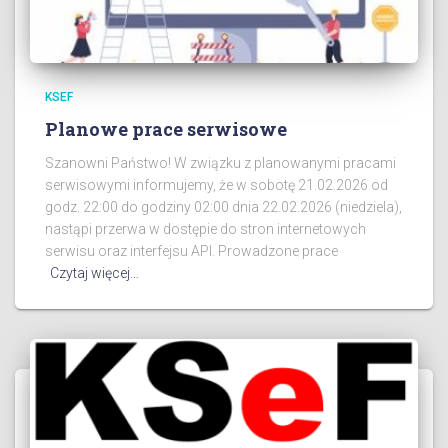
KSEF
Planowe prace serwisowe
Szanowni Państwo! W związku z planowanymi pracami
serwisowymi informujemy, że w sobotę 21.02.2026 od
godz. 22:00 do godziny 02:00 dnia 22.02.2026 (niedziela),
nastąpi przerwa w dostępie do stron internetowych
serwisu oraz interfejsu API. Prowadzone prace
Czytaj więcej…