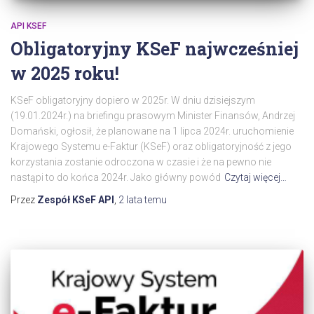
API KSEF
Obligatoryjny KSeF najwcześniej
w 2025 roku!
KSeF obligatoryjny dopiero w 2025r. W dniu dzisiejszym
(19.01.2024r.) na briefingu prasowym Minister Finansów, Andrzej
Domański, ogłosił, że planowane na 1 lipca 2024r. uruchomienie
Krajowego Systemu e-Faktur (KSeF) oraz obligatoryjność z jego
korzystania zostanie odroczona w czasie i że na pewno nie
nastąpi to do końca 2024r. Jako główny powód
Czytaj więcej…
Przez
Zespół KSeF API
,
2 lata
temu