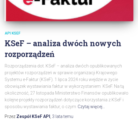
API KSEF
KSeF – analiza dwóch nowych
rozporządzeń
Rozporządzenia dot. KSeF – analiza dwóch opublikowanych
projektów rozporządzeń w sprawie organizacji Krajowego
Systemu e-Faktur (KSeF). 1 lipca 2024 roku wejdzie w życie
obowiązek wystawiania faktur w wykorzystaniem KSeF. Na tą
okoliczność, 27 listopada Ministerstwo Finansów opublikowało
kolejne projekty rozporządzeń dotyczące korzystania z KSeF i
sposobu wystawiania faktur, o czym
Czytaj więcej…
Przez
Zespół KSeF API
,
3 lata
temu