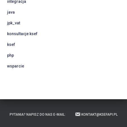
integracja
java
jpk_vat
konsultacje ksef
ksef
php
wsparcie
PYTANIA? NAPISZ DO NAS E-MAIL:
KONTAKT@KSEFAPI.PL