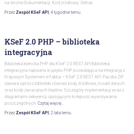
na stronie Dokumentacji. Kod źródłowy: Github
Przez
Zespół KSeF API
,
4 tygodnie
temu
KSeF 2.0 PHP – biblioteka
integracyjna
Biblioteka kliencka PHP dla KSeF 2.0 REST API Biblioteka
integracyjna napisana w języku PHP pozwalająca na integrację z
Krajowym Systemem e-Faktur – KSeF 2.0 REST API. Paczka ZIP
zawiera oprócz biblioteki również kody źródłowe, model danych
oraz kody zwracanych błędów. Szczegóły implementacji wraz z
diagramami sekwencji opisującymi kolejność wywoływania
poszczególnych
Czytaj więcej…
Przez
Zespół KSeF API
,
2 lata
temu