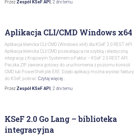
Przez
Zespół KSeF API
,
2 dni
temu
Aplikacja CLI/CMD Windows x64
Aplikacja kliencka CLI/CMD (Windows x64) dla KSeF 2.0 REST API
Aplikacja kliencka CLI/CMD pozwalająca na szybką i elastyczną
integrację z Krajowym Systemem e-Faktur – KSeF 2.0 REST API.
Paczka ZIP zawiera gotowy do uruchomienia z poziomu konsoli
CMD lub PowerShell plik EXE. Dzięki aplikacji można wysłać faktury
do KSeF, pobrać
Czytaj więcej…
Przez
Zespół KSeF API
,
2 dni
temu
KSeF 2.0 Go Lang – biblioteka
integracyjna