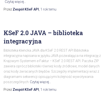
Czytaj więcej…
Przez
Zespół KSeF API
,
1 rok
temu
KSeF 2.0 JAVA – biblioteka
integracyjna
Biblioteka kliencka JAVA dla KSeF 2.0 REST API Biblioteka
integracyjna napisana w języku JAVA pozwalająca na integrację z
Krajowym Systemem e-Faktur – KSeF 2.0 REST API. Paczka ZIP
zawiera oprócz biblioteki również kody źródłowe, model danych
oraz kody zwracanych błędów. Szczegóły implementacji wraz z
diagramami sekwencji opisującymi kolejność wywoływania
poszczególnych
Czytaj więcej…
Przez
Zespół KSeF API
,
1 rok
temu