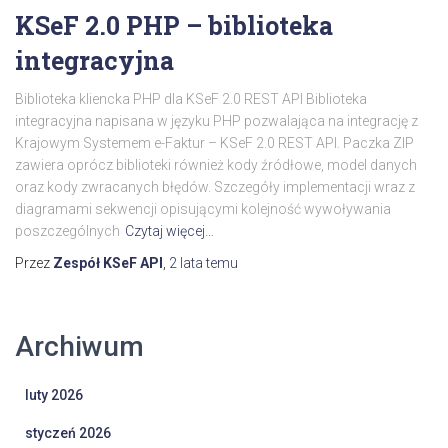
KSeF 2.0 PHP – biblioteka
integracyjna
Biblioteka kliencka PHP dla KSeF 2.0 REST API Biblioteka
integracyjna napisana w języku PHP pozwalająca na integrację z
Krajowym Systemem e-Faktur – KSeF 2.0 REST API. Paczka ZIP
zawiera oprócz biblioteki również kody źródłowe, model danych
oraz kody zwracanych błędów. Szczegóły implementacji wraz z
diagramami sekwencji opisującymi kolejność wywoływania
poszczególnych
Czytaj więcej…
Przez
Zespół KSeF API
,
2 lata
temu
Archiwum
luty 2026
styczeń 2026