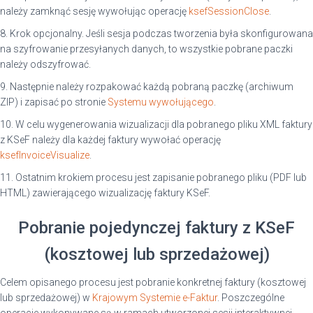
należy zamknąć sesję wywołując operację
ksefSessionClose
.
8. Krok opcjonalny. Jeśli sesja podczas tworzenia była skonfigurowana
na szyfrowanie przesyłanych danych, to wszystkie pobrane paczki
należy odszyfrować.
9. Następnie należy rozpakować każdą pobraną paczkę (archiwum
ZIP) i zapisać po stronie
Systemu wywołującego
.
10. W celu wygenerowania wizualizacji dla pobranego pliku XML faktury
z KSeF należy dla każdej faktury wywołać operację
ksefInvoiceVisualize
.
11. Ostatnim krokiem procesu jest zapisanie pobranego pliku (PDF lub
HTML) zawierającego wizualizację faktury KSeF.
Pobranie pojedynczej faktury z KSeF
(kosztowej lub sprzedażowej)
Celem opisanego procesu jest pobranie konkretnej faktury (kosztowej
lub sprzedażowej) w
Krajowym Systemie e-Faktur
. Poszczególne
operacje wykonywane są w ramach utworzonej sesji interaktywnej.