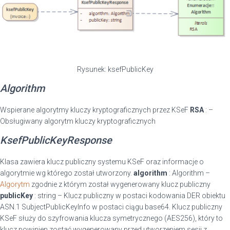
Rysunek: ksefPublicKey
Algorithm
Wspierane algorytmy kluczy kryptograficznych przez KSeF
RSA
: –
Obsługiwany algorytm kluczy kryptograficznych
KsefPublicKeyResponse
Klasa zawiera klucz publiczny systemu KSeF oraz informacje o
algorytmie wg którego został utworzony.
algorithm
: Algorithm –
Algorytm
zgodnie z którym został wygenerowany klucz publiczny
publicKey
: string – Klucz publiczny w postaci kodowania DER obiektu
ASN.1 SubjectPublicKeyInfo w postaci ciągu base64. Klucz publiczny
KSeF służy do szyfrowania klucza symetrycznego (AES256), który to
klucz powinien zostać wygenerowany przed utworzeniem sesji z