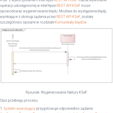
KSeF z wykorzystaniem interfejsu
REST API KseF
. Każde wywołanie
operacji udostępnionej w interfejsie
REST API KSeF
może
spowodować wygenerowanie błędu. Możliwe do wystąpienia błędy,
wynikające z obsługi żądania przez
REST API KSeF
, zostały
szczegółowo opisane w rozdziale
Komunikaty błędów
.
Rysunek: Wygenerowanie faktury KSeF
Opis przebiegu procesu:
1.
System wywołujący
przygotowuje odpowiednio żądanie