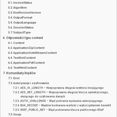
InvoiceStatus
Algorithm
KsefInvoiceVersion
OutputFormat
OutputLanguage
SessionStatus
SubjectType
Odpowiedzi typu content
Content
ApplicationZipContent
ApplicationOctetStreamContent
TextXmlContent
ApplicationPdfContent
TextHtmlContent
Komunikaty błędów
Error
Autoryzacja i szyfrowanie
AES_IV_LENGTH – Niepoprawna długość wektora inicjującego
AES_KEY_LENGTH – Niepoprawna długość klucza symetrycznego,
służącego do szyfrowania danych
AUTH_CHALLENGE – Błąd pobrania wyzwania autoryzującego
B64_DECODE – Błędnie kodowana wartość z wykorzystaniem base64
KSEF_PUBLIC_KEY – Błąd pobierania klucza publicznego KSeF
Sesja