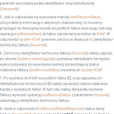
parametr wywołania podać identyfikator sesji interaktywnej
(
SessionId
).
5. Jeśli w odpowiedzi na wywołanie metody
ksefSessionStatus
,
otrzymaliśmy informację o aktywnym statusie sesji, to możemy
przystąpić do iteracyjnej wysyłki wszystkich faktur wywołując tyle razy
operację
ksefInvoiceSend
, ile faktur zamierzamy przesłać do
KSeF
. W
odpowiedzi
System KSeF
powinien zwrócić w atrybucie
id
, identyfikator
techniczny faktury (
InvoiceId
).
6. Zwrócony identyfikator techniczny faktury (
InvoiceId
) należy zapisać
po stronie
Systemu wywołującego
, ponieważ identyfikator ten będzie
wykorzystywany do wywołania operacji sprawdzającej status
odebrania faktury (
ksefInvoiceStatus
) wysłanej do
System KSeF
.
7. Po wysłaniu do KSeF wszystkich faktur [5], oraz zapisaniu ich
identyfikatorów technicznych [6] należy sprawdzić status odebrania
każdej z wysłanych faktur. W tym celu należy dla każdej wysłanej
faktury wywołać operację
ksefInvoiceStatus
z parametrem
InvoiceId
,
zawierający identyfikator techniczny faktury.
8. Jeżeli w odpowiedzi (
KsefInvoiceStatusResponse
) status danej