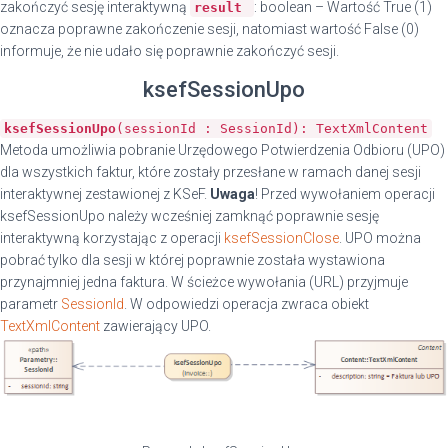
zakończyć sesję interaktywną
: boolean – Wartość True (1)
result
oznacza poprawne zakończenie sesji, natomiast wartość False (0)
informuje, że nie udało się poprawnie zakończyć sesji.
ksefSessionUpo
ksefSessionUpo
(sessionId : SessionId): TextXmlContent
Metoda umożliwia pobranie Urzędowego Potwierdzenia Odbioru (UPO)
dla wszystkich faktur, które zostały przesłane w ramach danej sesji
interaktywnej zestawionej z KSeF.
Uwaga
! Przed wywołaniem operacji
ksefSessionUpo należy wcześniej zamknąć poprawnie sesję
interaktywną korzystając z operacji
ksefSessionClose
. UPO można
pobrać tylko dla sesji w której poprawnie została wystawiona
przynajmniej jedna faktura. W ścieżce wywołania (URL) przyjmuje
parametr
SessionId
. W odpowiedzi operacja zwraca obiekt
TextXmlContent
zawierający UPO.