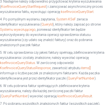
3. Następnie należy odpowiednio przygotować kryteria wyszukiwania
(
KsefInvoiceQueryStartRequest
) i zainicjować asynchroniczny proces
wyszukiwania faktu, wywołując operację
ksefInvoiceQueryStart
.
4. Po pomyślnym wysłaniu zapytania,
System KSeF
zwraca
identyfikator wyszukiwania (
QueryId
), który należy zapisać po stronie
Systemu wywołującego
, ponieważ identyfikator ten będzie
wykorzystywany do wywołania operacji sprawdzenia statusu
wyszukiwania (czy udało się znaleźć faktury) oraz do pobrania
znalezionych paczek faktur.
5. W celu sprawdzenia czy jakieś faktury spełniają zdefiniowane kryteria
wyszukiwania i zostały znalezione, należy wywołać operację
ksefInvoiceQueryStatus
. W zwróconej odpowiedzi
KsefInvoiceQueryStatusResponse
, zawartość atrybutu
items[]
informuje o liczbie paczek ze znalezionymi fakturami. Każda paczka
identyfikowana jest przez identyfikator paczki (
QueryPartNumber
).
6. W celu pobrania faktur spełniających zdefiniowane kryteria
wyszukiwania, należy dla każdej zwróconej paczki faktur
(
QueryPartNumber
) wywołać operację
ksefInvoiceQueryResult
.
7. Po pobraniu wszystkich znalezionych faktur (wszystkich paczek),