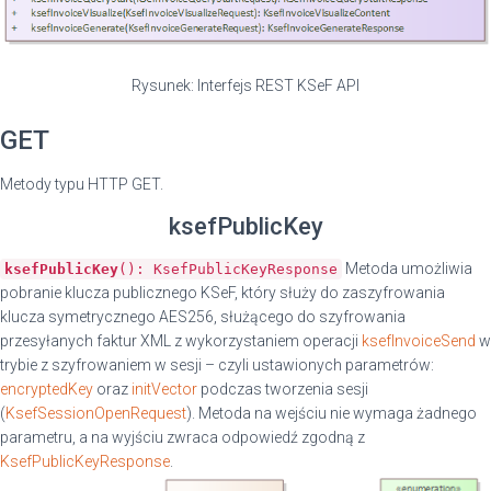
Rysunek: Interfejs REST KSeF API
GET
Metody typu HTTP GET.
ksefPublicKey
Metoda umożliwia
ksefPublicKey
(): KsefPublicKeyResponse
pobranie klucza publicznego KSeF, który służy do zaszyfrowania
klucza symetrycznego AES256, służącego do szyfrowania
przesyłanych faktur XML z wykorzystaniem operacji
ksefInvoiceSend
w
trybie z szyfrowaniem w sesji – czyli ustawionych parametrów:
encryptedKey
oraz
initVector
podczas tworzenia sesji
(
KsefSessionOpenRequest
). Metoda na wejściu nie wymaga żadnego
parametru, a na wyjściu zwraca odpowiedź zgodną z
KsefPublicKeyResponse
.