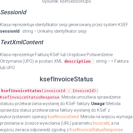
Rysunek: ksefSessionUpo
SessionId
Klasa reprezentuje identyfikator sesji generowany przez system KSEF.
sessionId
: string – Unikalny identyfikator sesji
TextXmlContent
Klasa reprezentuje Fakturę KSeF lub Urzędowe Potwierdzenie
Otrzymania (UPO) w postaci XML
: string – = Faktura
description
lub UPO
ksefInvoiceStatus
ksefInvoiceStatus
(invoiceId : InvoiceId):
Metoda umożliwia sprawdzenie
KsefInvoiceStatusResponse
statusu przetwarzania wysłanej do KSeF faktury.
Uwaga
! Metoda
sprawdza status przetwarzania faktury wysłanej do KSeF z
wykorzystaniem operacji
ksefInvoiceSend
. Metoda na wejściu wymaga
przesłania w ścieżce wywołania (URL) parametru
InvoiceId
, a na
wyjściu zwraca odpowiedź zgodną z
KsefInvoiceStatusResponse
.