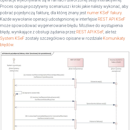
Proces opisuje pozytywny scenariusz i kroki jakie należy wykonać, aby
pobrać pojedynczą fakturę, dla której znany jest
numer KSeF fakury
.
Każde wywołanie operacji udostępnionej w interfejsie
REST API KSeF
może spowodować wygenerowanie błędu. Możliwe do wystąpienia
błędy, wynikające z obsługi żądania przez
REST API KSeF
, ale też
System KSeF
zostały szczegółowo opisane w rozdziale
Komunikaty
błędów
.