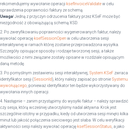
rekomendujemy wywołanie operacji
ksefInvoiceValidate
w celu
sprawdzenia poprawności faktury ze schemą.
Uwaga
! Jedną z przyczyn odrzucenia faktury przez KSeF może być
niezgodność z obowiązującą schemą XSD.
2. Po zweryfikowaniu poprawności wygenerowanych faktur, należy
wywołać operację
ksefSessionOpen
w celu utworzenia sesji
interaktywnej w ramach której zostanie przeprowadzona wysyłka.
Szczegóły opisujące sposoby i rodzaje tworzonej sesji, a także
możliwości z nimi związane zostały opisane w rozdziale opisującym
daną metodę.
3. Po pomyślnym zestawieniu sesji interaktywnej,
System KSeF
zwraca
identyfikator sesji (
SessionId
), który należy zapisać po stronie
Systemu
wywołującego
, ponieważ identyfikator ten będzie wykorzystywany do
wywołania innych operacji.
4. Następnie – zanim przystąpimy do wysyłki faktur – należy sprawdzić
czy sesja, którą wcześniej utworzyliśmy nadal aktywna. Krok jest
szczególnie istotny w przypadku, kiedy od utworzenia sesji minęło kilka
minut lub jakość połączenia sieciowego jest słaba. W celu weryfikacji
aktywności sesji należy wywołać operację
ksefSessionStatus
, a jako