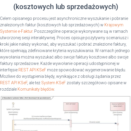
(kosztowych lub sprzedażowych)
Celem opisanego procesu jest asynchroniczne wyszukanie i pobranie
znalezionych faktur (kosztowych lub sprzedażowych) w
Krajowym
Systemie e-Faktur
. Poszczególne operacje wykonywane są w ramach
utworzonej sesji interaktywnej. Proces opisuje pozytywny scenariusz i
kroki jakie należy wykonać, aby wyszukać i pobrać znalezione faktury,
które spełniają zdefiniowane kryteria wyszukiwania. W ramach jednego
wywołania można wyszukać albo swoje faktury kosztowe albo swoje
faktury sprzedażowe. Każde wywołanie operacji udostępnionej w
interfejsie
REST API KSeF
może spowodować wygenerowanie błędu.
Możliwe do wystąpienia błędy, wynikające z obsługi żądania przez
REST API KSeF
, ale też
System KSeF
zostały szczegółowo opisane w
rozdziale
Komunikaty błędów
.