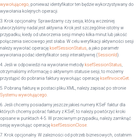
wywołującego
, ponieważ identyfikator ten będzie wykorzystywany do
wywołania kolejnych operacji.
3. Krok opcjonalny. Sprawdzamy czy sesja, którą wcześniej
utworzyliśmy nadal jest aktywna. Krok jest szczególnie istotny w
przypadku, kiedy od utworzenia sesji minęło kilka minut lub jakość
połączenia sieciowego jest słaba. W celu weryfikacji aktywności sesji
należy wywołać operację
ksefSessionStatus
, a jako parametr
wywołania podać identyfikator sesji interaktywnej (
SessionId
).
4. Jeśli w odpowiedzi na wywołanie metody
ksefSessionStatus
,
otrzymaliśmy informację o aktywnym statusie sesji, to możemy
przystąpić do pobrania faktury wywołując operację
ksefInvoiceGet
.
5. Pobraną fakturę w postaci pliku XML, należy zapisać po stronie
Systemu wywołującego
.
6. Jeśli chcemy posiadamy jeszcze jakieś numery KSeF faktur dla
których chcemy pobrać faktury z KSeF, to należy powtórzyć kroki
opisane w punktach 4-5. W przeciwnym przypadku, należy zamknąć
sesję wywołując operację
ksefSessionClose
.
7. Krok opcjonalny. W zależności od potrzeb biznesowych, ostatnim