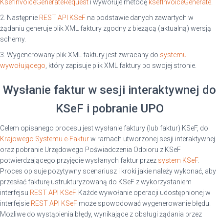
KsefInvoiceGenerateRequest
i wywołuje metodę
ksefInvoiceGenerate
.
2. Następnie
REST API KSeF
na podstawie danych zawartych w
żądaniu generuje plik XML faktury zgodny z bieżącą (aktualną) wersją
schemy.
3. Wygenerowany plik XML faktury jest zwracany do
systemu
wywołującego
, który zapisuje plik XML faktury po swojej stronie.
Wysłanie faktur w sesji interaktywnej do
KSeF i pobranie UPO
Celem opisanego procesu jest wysłanie faktury (lub faktur) KSeF, do
Krajowego Systemu e-Faktur
w ramach utworzonej sesji interaktywnej
oraz pobranie Urzędowego Poświadczenia Odbioru z KSeF
potwierdzającego przyjęcie wysłanych faktur przez
system KSeF
.
Proces opisuje pozytywny scenariusz i kroki jakie należy wykonać, aby
przesłać fakturę ustrukturyzowaną do KSeF z wykorzystaniem
interfejsu
REST API KSeF
. Każde wywołanie operacji udostępnionej w
interfejsie
REST API KSeF
może spowodować wygenerowanie błędu.
Możliwe do wystąpienia błędy, wynikające z obsługi żądania przez