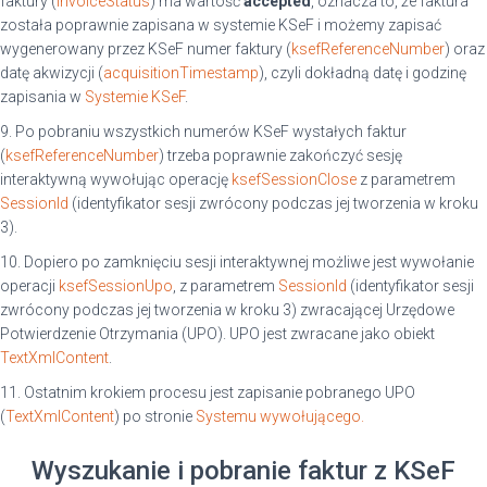
faktury (
InvoiceStatus
) ma wartość
accepted
, oznacza to, że faktura
została poprawnie zapisana w systemie KSeF i możemy zapisać
wygenerowany przez KSeF numer faktury (
ksefReferenceNumber
) oraz
datę akwizycji (
acquisitionTimestamp
), czyli dokładną datę i godzinę
zapisania w
Systemie KSeF
.
9. Po pobraniu wszystkich numerów KSeF wystałych faktur
(
ksefReferenceNumber
) trzeba poprawnie zakończyć sesję
interaktywną wywołując operację
ksefSessionClose
z parametrem
SessionId
(identyfikator sesji zwrócony podczas jej tworzenia w kroku
3).
10. Dopiero po zamknięciu sesji interaktywnej możliwe jest wywołanie
operacji
ksefSessionUpo
, z parametrem
SessionId
(identyfikator sesji
zwrócony podczas jej tworzenia w kroku 3) zwracającej Urzędowe
Potwierdzenie Otrzymania (UPO). UPO jest zwracane jako obiekt
TextXmlContent
.
11. Ostatnim krokiem procesu jest zapisanie pobranego UPO
(
TextXmlContent
) po stronie
Systemu wywołującego.
Wyszukanie i pobranie faktur z KSeF