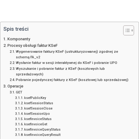
Spis treści
Komponenty
Procesy obsługi faktur KSeF
Wygenerowanie faktury KSeF (ustrukturyzowanej) zgodnej ze
schemą FA_v2
Wysłanie faktur w sesji interaktywnej do KSeF i pobranie UPO
Wyszukanie i pobranie faktur z KSeF (kosztowych lub
sprzedażowych)
Pobranie pojedynczej faktury z KSeF (kosztowej lub sprzedażowej)
Operacje
GET
ksefPublicKey
ksefSessionStatus
ksefSessionClose
ksefSessionUpo
ksefInvoiceStatus
ksefInvoiceGet
ksefInvoiceQueryStatus
ksefInvoiceQueryResult