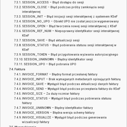
SESSION_ACCESS – Błąd dostępu do sesji
SESSION_CLOSE – Błąd podczas próby zamknięcia sesji
interaktywnej
SESSION_INIT – Błąd inicjacji sesji interaktywnej z systemem KSeF
SESSION_NO_UPO – Obiekt UPO nie został jeszcze wygenerowany
SESSION_OPEN – Błąd tworzenia nowej sesji interaktywnej z KSeF
SESSION_REF_NUM – Niepoprawny identyfikator sesji interaktywnej
KSeF
SESSION_SAVE – Błąd aktualizacji sesji
SESSION_STATUS – Błąd pobierania statusu sesji interaktywnej w
KSeF
SESSION_TOKEN – Błąd przygotowania wyzwania autoryzacyjnego
SESSION_UNKNOWN – Błędny identyfikator sesji
SESSION_UPO – Błąd pobrania UPO
Faktura
INVOICE_FORMAT – Błędny format przesłanej faktury
INVOICE_INPUT – Brak wymaganych metadanych opisujących fakturę
INVOICE_SAVE – Wystąpił błąd podczas aktualizacji danych faktury
INVOICE_SEND – Wystąpił błąd podczas przesyłania faktury do KSeF
INVOICE_SIZE – Za duży rozmiar faktury
INVOICE_STATUS – Wystąpił błąd podczas pobierania statusu
faktury
INVOICE_UNKNOWN – Błędny identyfikator faktury
INVOICE_VERSION – Błędna wersja schemy faktury
INVOICE_VISUALIZE – Wystąpił błąd podczas generowania
wizualizacji faktury