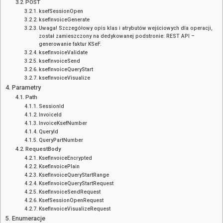
POST
ksefSessionOpen
ksefInvoiceGenerate
Uwaga! Szczegółowy opis klas i atrybutów wejściowych dla operacji,
został zamieszczony na dedykowanej podstronie: REST API –
generowanie faktur KSeF.
ksefInvoiceValidate
ksefInvoiceSend
ksefInvoiceQueryStart
ksefInvoiceVisualize
Parametry
Path
SessionId
InvoiceId
InvoiceKsefNumber
QueryId
QueryPartNumber
RequestBody
KsefInvoiceEncrypted
KsefInvoicePlain
KsefInvoiceQueryStartRange
KsefInvoiceQueryStartRequest
KsefInvoiceSendRequest
KsefSessionOpenRequest
KsefInvoiceVisualizeRequest
Enumeracje